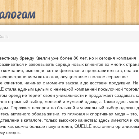
Quelle
вестному бренду Квелли уже более 80 лет, но и сегодня компания
азвиваться и завоевывать сердца новых клиентов во многих страна
о компания, имеющая сотни филиалов и представительств, она за
распространением каталогов, осуществляет полное сервисное
 клиентов, начиная с момента заказа и до доставки продукции. Не
E стала единым целым с немецкой компанией посылочной торговл
этом бренд не теряет своей уникальности и продолжает создавать
елли огромный выбор, женской и мужской одежды. Также здесь мож
дам. Поражает невероятно большой и уникальный выбор одежды д
есь активного образа жизни, то пляжная и спортивная мода – это,
ставлена в каталоге, только высокого качества: здесь имеются и 
ечь как можно больше покупателей, QUELLE постоянно организовы
му скидок.