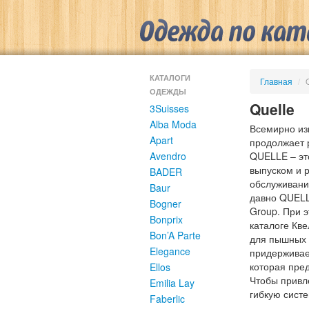
КАТАЛОГИ
Главная
/
ОДЕЖДЫ
Quelle
3Suisses
Alba Moda
Всемирно из
Apart
продолжает р
Avendro
QUELLE – эт
выпуском и 
BADER
обслуживание
Baur
давно QUELL
Bogner
Group. При 
Bonprix
каталоге Кв
Bon’A Parte
для пышных 
Elegance
придерживает
которая пред
Ellos
Чтобы привл
Emilia Lay
гибкую систе
Faberlic