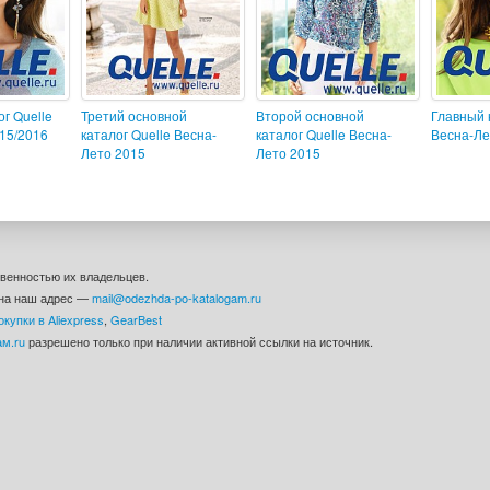
г Quelle
Третий основной
Второй основной
Главный 
15/2016
каталог Quelle Весна-
каталог Quelle Весна-
Весна-Ле
Лето 2015
Лето 2015
твенностью их владельцев.
 на наш адрес —
mail@odezhda-po-katalogam.ru
окупки в Aliexpress
,
GearBest
ам.ru
разрешено только при наличии активной ссылки на источник.