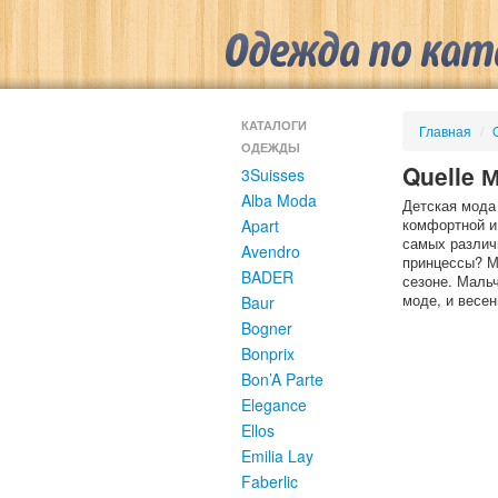
КАТАЛОГИ
Главная
/
ОДЕЖДЫ
Quelle 
3Suisses
Alba Moda
Детская мода 
комфортной и
Apart
самых различ
Avendro
принцессы? М
BADER
сезоне. Маль
моде, и весе
Baur
Bogner
Bonprix
Bon’A Parte
Elegance
Ellos
Emilia Lay
Faberlic