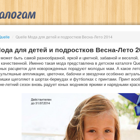
Quelle
/
Quelle Мода для детей и подростков Весна-Лето 2014
Мода для детей и подростков Весна-Лето 2
может быть самой разнообразной, яркой и цветной, забавной и веселой,
 качественной. Именно такая мода представлена в детском каталоге Que
ных расцветок для новорожденных порадуют молодых мам. А какое лето
ультяшные аппликации, цветочки, бабочки и звездочки особенно актуал
чишки щеголяют в шортах-бермудах и футболках с принтами. Принт вооб
нне-летний сезон вновь радует юных модников яркими и нарядными крас