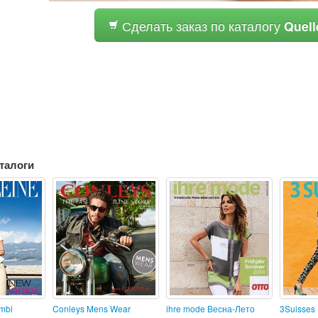
Сделать заказ по каталогу
Quell
талоги
mbi
Conleys Mens Wear
ihre mode Весна-Лето
3Suisses