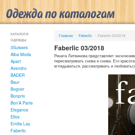
КАТАЛОГИ
Главная
/
Faberlic
/
Faberlic 03/2018
ОДЕЖДЫ
Faberlic 03/2018
3Suisses
Alba Moda
Рената Литвинова представляет эксклюзив
пересматривать снова и снова. Его красота
Apart
вглядываться, рассматривать и любоватьс
Avendro
BADER
Baur
Bogner
Bonprix
Bon’A Parte
Elegance
Ellos
Emilia Lay
Faberlic