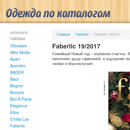
КАТАЛОГИ
Главная
/
Faberlic
/
Faberlic 19/2017
ОДЕЖДЫ
Faberlic 19/2017
3Suisses
Alba Moda
Семейный Новый год – огромное счастье. К
наполняет душу гармонией, а ощущение пр
Apart
любви и благополучия!
Avendro
BADER
Baur
Bogner
Bonprix
Bon’A Parte
Elegance
Ellos
Emilia Lay
Faberlic