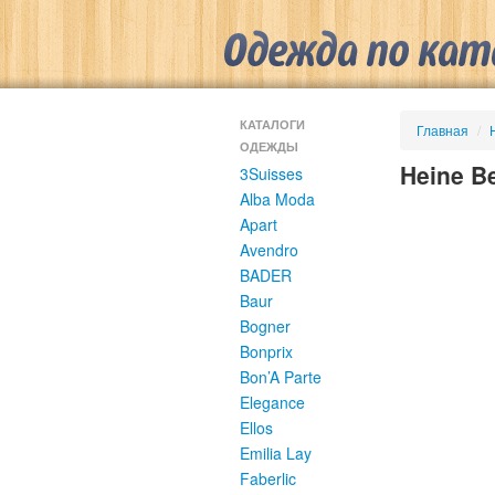
КАТАЛОГИ
Главная
/
ОДЕЖДЫ
Heine B
3Suisses
Alba Moda
Apart
Avendro
BADER
Baur
Bogner
Bonprix
Bon’A Parte
Elegance
Ellos
Emilia Lay
Faberlic