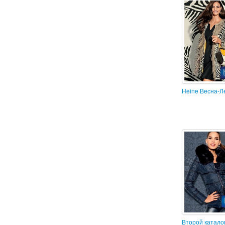
Heine Весна-Л
Второй катало