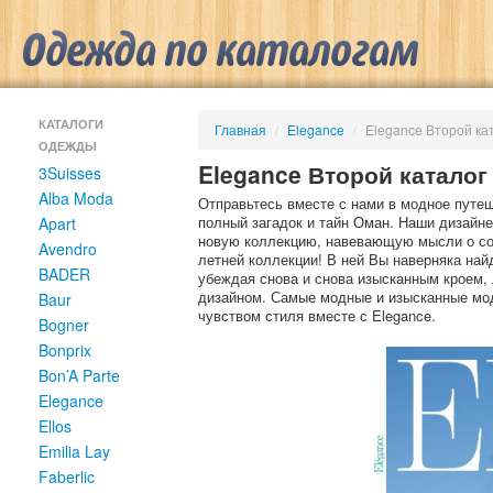
КАТАЛОГИ
Главная
/
Elegance
/
Elegance Второй ка
ОДЕЖДЫ
Elegance Второй каталог
3Suisses
Alba Moda
Отправьтесь вместе с нами в модное путе
полный загадок и тайн Оман. Наши дизайне
Apart
новую коллекцию, навевающую мысли о со
Avendro
летней коллекции! В ней Вы наверняка най
BADER
убеждая снова и снова изысканным кроем,
дизайном. Самые модные и изысканные мод
Baur
чувством стиля вместе с Elegance.
Bogner
Bonprix
Bon’A Parte
Elegance
Ellos
Emilia Lay
Faberlic