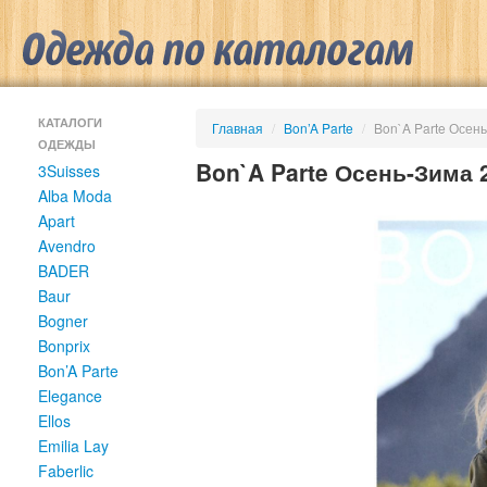
КАТАЛОГИ
Главная
/
Bon’A Parte
/
Bon`A Parte Осен
ОДЕЖДЫ
Bon`A Parte Осень-Зима 
3Suisses
Alba Moda
Apart
Avendro
BADER
Baur
Bogner
Bonprix
Bon’A Parte
Elegance
Ellos
Emilia Lay
Faberlic