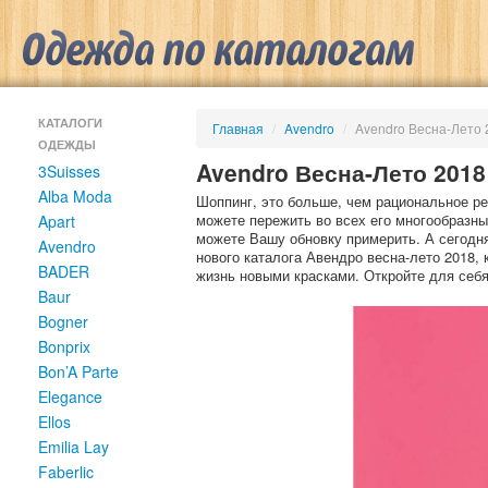
КАТАЛОГИ
Главная
/
Avendro
/
Avendro Весна-Лето 
ОДЕЖДЫ
Avendro Весна-Лето 2018
3Suisses
Alba Moda
Шоппинг, это больше, чем рациональное р
можете пережить во всех его многообразны
Apart
можете Вашу обновку примерить. А сегодн
Avendro
нового каталога Авендро весна-лето 2018,
BADER
жизнь новыми красками. Откройте для себя
Baur
Bogner
Bonprix
Bon’A Parte
Elegance
Ellos
Emilia Lay
Faberlic