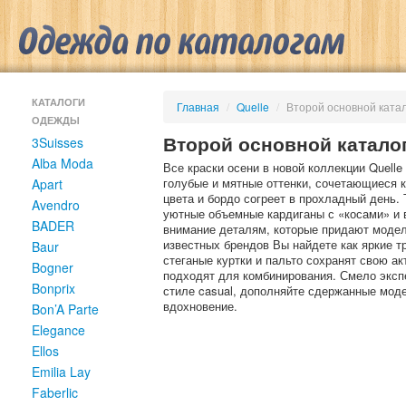
КАТАЛОГИ
Главная
/
Quelle
/
Второй основной катал
ОДЕЖДЫ
Второй основной каталог
3Suisses
Alba Moda
Все краски осени в новой коллекции Quell
голубые и мятные оттенки, сочетающиеся 
Apart
цвета и бордо согреет в прохладный день.
Avendro
уютные объемные кардиганы с «косами» и 
BADER
внимание деталям, которые придают модел
известных брендов Вы найдете как яркие 
Baur
стеганые куртки и пальто сохранят свою а
Bogner
подходят для комбинирования. Смело экспе
Bonprix
стиле casual, дополняйте сдержанные моде
вдохновение.
Bon’A Parte
Elegance
Ellos
Emilia Lay
Faberlic