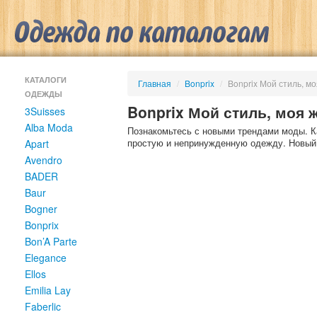
КАТАЛОГИ
Главная
/
Bonprix
/
Bonprix Мой стиль, м
ОДЕЖДЫ
Bonprix Мой стиль, моя 
3Suisses
Alba Moda
Познакомьтесь с новыми трендами моды. К
простую и непринужденную одежду. Новый 
Apart
Avendro
BADER
Baur
Bogner
Bonprix
Bon’A Parte
Elegance
Ellos
Emilia Lay
Faberlic