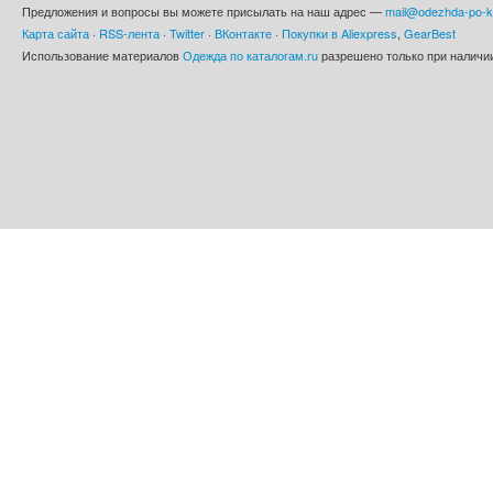
Предложения и вопросы вы можете присылать на наш адрес —
mail@odezhda-po-k
Карта сайта
·
RSS-лента
·
Twitter
·
ВКонтакте
·
Покупки в Aliexpress
,
GearBest
Использование материалов
Одежда по каталогам.ru
разрешено только при наличии